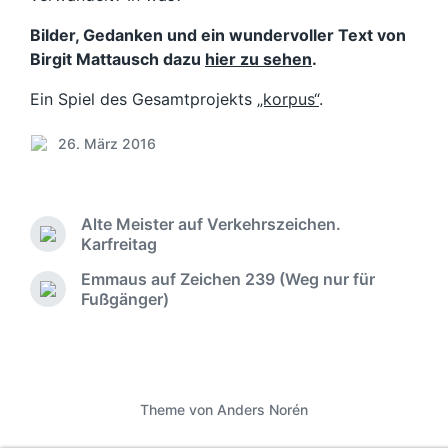
Bilder, Gedanken und ein wundervoller Text von
Birgit Mattausch dazu
hier zu sehen
.
Ein Spiel des Gesamtprojekts
„korpus“
.
26. März 2016
V
e
r
ö
Alte Meister auf Verkehrszeichen.
f
V
Karfreitag
f
o
Emmaus auf Zeichen 239 (Weg nur für
e
r
N
Fußgänger)
n
h
ä
t
e
c
r
l
h
i
i
s
g
c
t
e
h
Theme von
Anders Norén
e
r
u
r
B
n