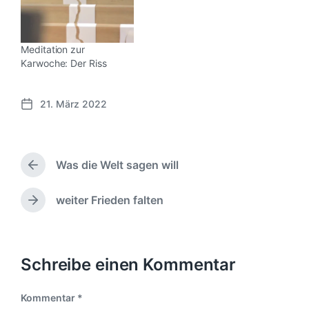
Meditation zur
Karwoche: Der Riss
21. März 2022
V
e
r
ö
Was die Welt sagen will
f
V
f
o
e
r
weiter Frieden falten
N
h
n
ä
e
t
c
r
l
h
i
i
s
Schreibe einen Kommentar
g
c
t
e
h
e
r
Kommentar
*
u
r
B