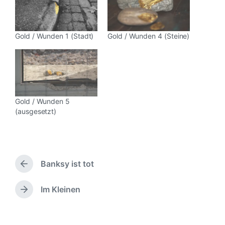
Gold / Wunden 1 (Stadt)
Gold / Wunden 4 (Steine)
Gold / Wunden 5
(ausgesetzt)
Banksy ist tot
V
o
r
Im Kleinen
N
h
ä
e
c
r
h