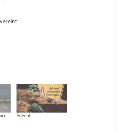
vereint.
uens
Advent