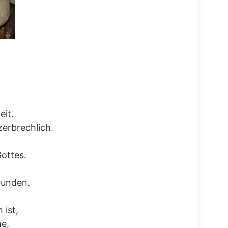
eit.
zerbrechlich.
Gottes.
bunden.
 ist,
e,