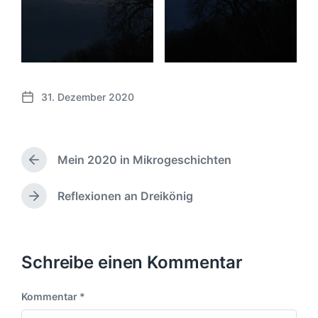
31. Dezember 2020
V
e
r
ö
Mein 2020 in Mikrogeschichten
f
V
f
o
e
r
Reflexionen an Dreikönig
N
h
n
ä
e
t
c
r
l
h
i
i
s
Schreibe einen Kommentar
g
c
t
e
h
e
r
Kommentar
*
u
r
B
n
B