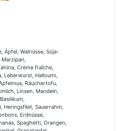
 Äpfel, Walnüsse, Soja-
, Marzipan,
ahina, Crème fraîche,
, Leberwurst, Halloumi,
pfelmus, Räuchertofu,
milch, Linsen, Mandeln,
Basilikum,
 Heringsfilet, Sauerrahm,
onbons, Erdnüsse,
nanas, Spaghetti, Orangen,
enkel, Granatapfel, ,