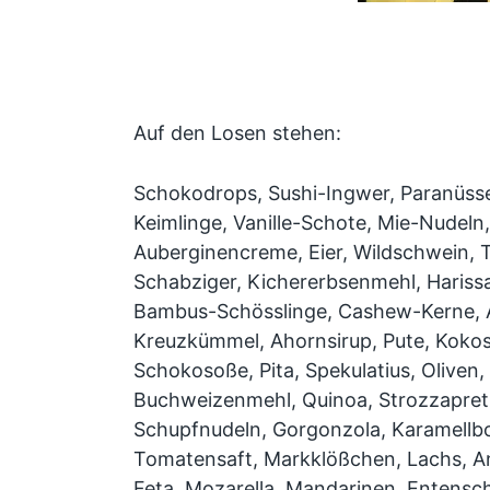
Auf den Losen stehen:
Schokodrops, Sushi-Ingwer, Paranüsse,
Keimlinge, Vanille-Schote, Mie-Nudeln
Auberginencreme, Eier, Wildschwein, T
Schabziger, Kichererbsenmehl, Harissa
Bambus-Schösslinge, Cashew-Kerne, A
Kreuzkümmel, Ahornsirup, Pute, Kokos
Schokosoße, Pita, Spekulatius, Oliven, 
Buchweizenmehl, Quinoa, Strozzapreti,
Schupfnudeln, Gorgonzola, Karamellb
Tomatensaft, Markklößchen, Lachs, A
Feta, Mozarella, Mandarinen, Entensch