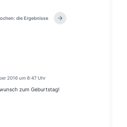
ochen: die Ergebnisse
N
ä
c
h
s
t
e
r
B
e
i
er 2016 um 8:47 Uhr
t
r
ckwunsch zum Geburtstag!
a
g
: