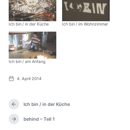
Ich bin / in der Küche
Ich bin / im Wohnzimmer
Ich bin / am Anfang
4. April 2014
V
e
r
ö
Ich bin / in der Küche
f
V
f
o
e
r
behind – Teil 1
N
h
n
ä
e
t