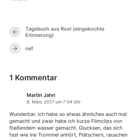
Tagebuch aus Rost (eingekochte
V
Erinnerung)
o
r
reif
N
h
ä
e
c
r
h
i
s
1 Kommentar
g
t
e
e
r
r
Martin Jahn
B
B
8. März 2017 um 7:34 Uhr
e
e
i
i
Wunderbar. ich habe so etwas ähnliches auch mal
t
t
gemacht und zwar habe ich kurze Filmclips von
r
r
fließendem wasser gemacht. Glucksen, das sich
a
a
g
fast wie ine Trommel anhört, Plätschern, rauschen
g