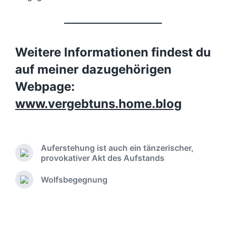
Weitere Informationen findest du
auf meiner dazugehörigen
Webpage:
www.vergebtuns.home.blog
Auferstehung ist auch ein tänzerischer,
V
provokativer Akt des Aufstands
o
r
Wolfsbegegnung
N
h
ä
e
c
r
h
i
s