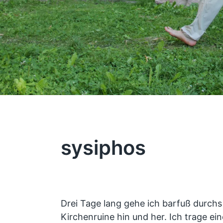
sysiphos
Drei Tage lang gehe ich barfuß durchs 
Kirchenruine hin und her. Ich trage e