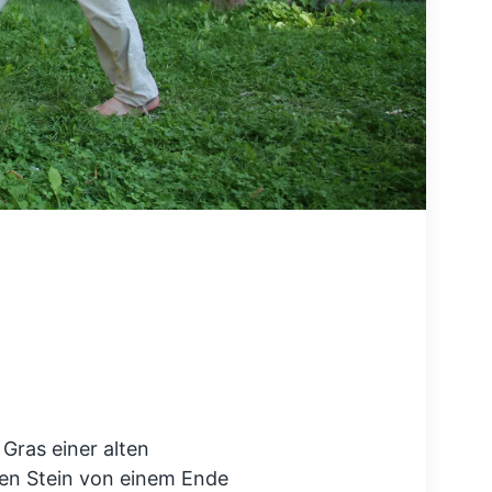
Gras einer alten
inen Stein von einem Ende