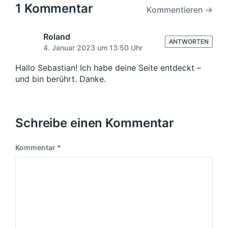
i
s
1 Kommentar
Kommentieren →
g
t
e
e
r
r
Roland
B
ANTWORTEN
B
4. Januar 2023 um 13:50 Uhr
e
e
i
i
Hallo Sebastian! Ich habe deine Seite entdeckt –
t
t
und bin berührt. Danke.
r
r
a
a
g
g
:
:
Schreibe einen Kommentar
Kommentar
*