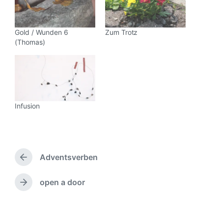
Gold / Wunden 6
Zum Trotz
(Thomas)
Infusion
Adventsverben
V
o
r
open a door
N
h
ä
e
c
r
h