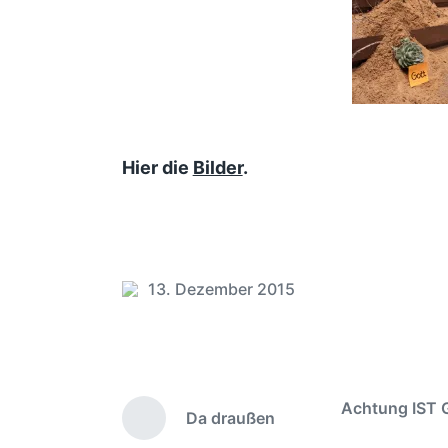
Hier die
Bilder
.
13. Dezember 2015
V
e
r
ö
f
Achtung IST 
Da draußen
f
V
e
o