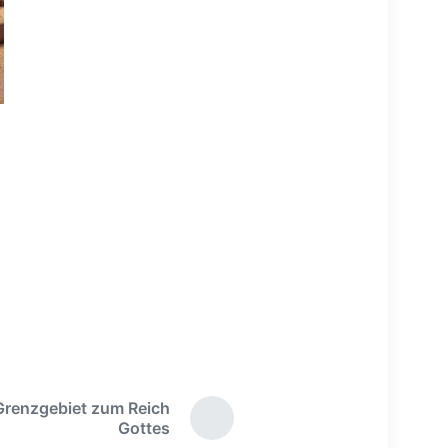
Grenzgebiet zum Reich
N
Gottes
ä