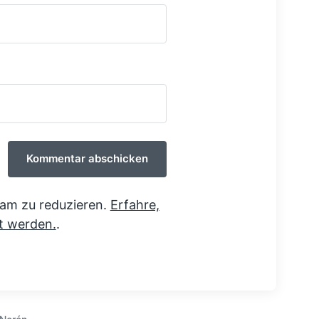
pam zu reduzieren.
Erfahre,
t werden.
.