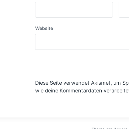
Website
Diese Seite verwendet Akismet, um S
wie deine Kommentardaten verarbeite