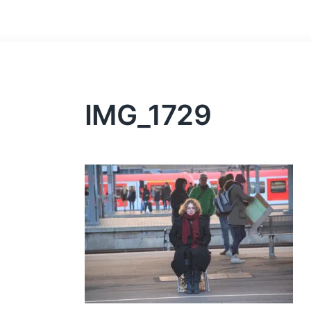
IMG_1729