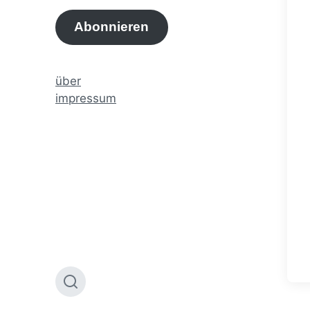
M
a
Abonnieren
i
l
-
über
A
impressum
d
r
e
s
s
e
S
u