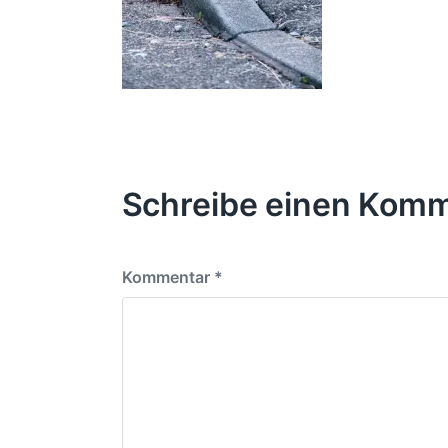
Schreibe einen Kom
Kommentar
*