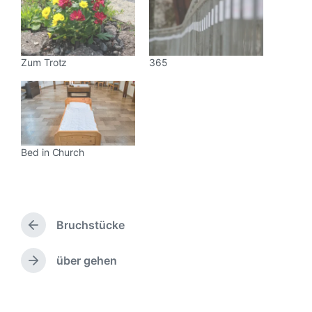
Zum Trotz
365
Bed in Church
Bruchstücke
V
o
r
über gehen
N
h
ä
e
c
r
h